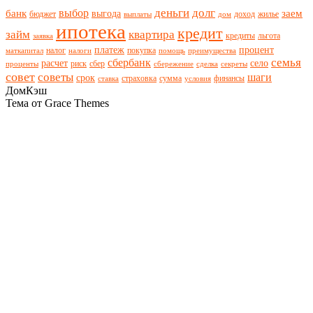
деньги
долг
выбор
банк
заем
выгода
бюджет
доход
жилье
выплаты
дом
ипотека
кредит
займ
квартира
кредиты
льгота
заявка
платеж
процент
налог
покупка
маткапитал
налоги
помощь
преимущества
семья
сбербанк
расчет
село
риск
сбер
проценты
сбережение
сделка
секреты
совет
советы
шаги
срок
страховка
сумма
финансы
ставка
условия
ДомКэш
Тема от Grace Themes