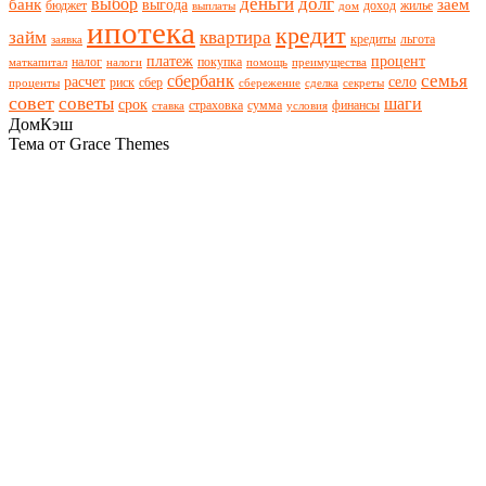
деньги
долг
выбор
банк
заем
выгода
бюджет
доход
жилье
выплаты
дом
ипотека
кредит
займ
квартира
кредиты
льгота
заявка
платеж
процент
налог
покупка
маткапитал
налоги
помощь
преимущества
семья
сбербанк
расчет
село
риск
сбер
проценты
сбережение
сделка
секреты
совет
советы
шаги
срок
страховка
сумма
финансы
ставка
условия
ДомКэш
Тема от Grace Themes