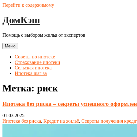
Перейти к содержимому
ДомКэш
Помощь с выбором жилья от экспертов
Меню
Советы по ипотеке
Страхование ипотеки
Сельская ипотека
Ипотека шаг за
Метка:
риск
Ипотека без риска – секреты успешного оформлен
01.03.2025
Ипотека без риска
,
Кредит на жильё
,
Секреты получения креди