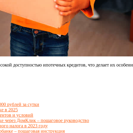
окой доступностью ипотечных кредитов, что делает их особенн
00 рублей за сутки
ке в 2025
ентов и условий
ке через ДомКлик – пошаговое руководство
ого налога в 2023 году
ербанке – пошаговая инструкция