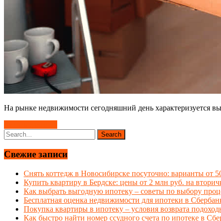
На рынке недвижимости сегодняшний день характеризуется выс
Читать далее →
Свежие записи
Снять коттедж в Новосибирске посуточно: варианты от 50
Купить квартиру в Бердске: цены от 2 млн руб. на вторич
Как выбрать выгодную ипотеку – советы по выбору проц
Бесплатная оценка недвижимости для ипотеки в Сбербан
Покупка квартиры в ипотеку – условия возврата подоходн
Как быстро найти номер ссудного счета по ипотеке в Сб