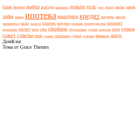
деньги
долг
выбор
банк
заем
выгода
бюджет
доход
жилье
выплаты
дом
ипотека
кредит
займ
квартира
кредиты
льгота
заявка
платеж
процент
налог
покупка
маткапитал
налоги
помощь
преимущества
семья
сбербанк
расчет
село
риск
сбер
проценты
сбережение
сделка
секреты
совет
советы
шаги
срок
страховка
сумма
финансы
ставка
условия
ДомКэш
Тема от Grace Themes