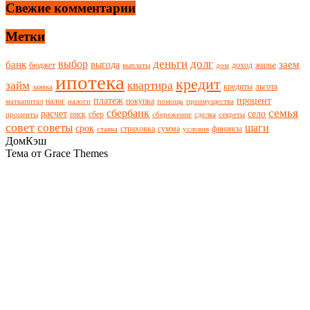
Свежие комментарии
Метки
деньги
долг
выбор
банк
заем
выгода
бюджет
доход
жилье
выплаты
дом
ипотека
кредит
займ
квартира
кредиты
льгота
заявка
платеж
процент
налог
покупка
маткапитал
налоги
помощь
преимущества
семья
сбербанк
расчет
село
риск
сбер
проценты
сбережение
сделка
секреты
совет
советы
шаги
срок
страховка
сумма
финансы
ставка
условия
ДомКэш
Тема от Grace Themes