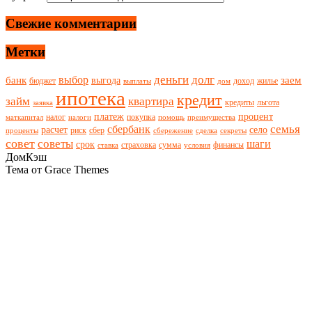
Свежие комментарии
Метки
деньги
долг
выбор
банк
заем
выгода
бюджет
доход
жилье
выплаты
дом
ипотека
кредит
займ
квартира
кредиты
льгота
заявка
платеж
процент
налог
покупка
маткапитал
налоги
помощь
преимущества
семья
сбербанк
расчет
село
риск
сбер
проценты
сбережение
сделка
секреты
совет
советы
шаги
срок
страховка
сумма
финансы
ставка
условия
ДомКэш
Тема от Grace Themes