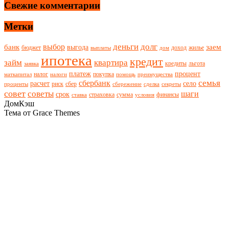
Свежие комментарии
Метки
деньги
долг
выбор
банк
заем
выгода
бюджет
доход
жилье
выплаты
дом
ипотека
кредит
займ
квартира
кредиты
льгота
заявка
платеж
процент
налог
покупка
маткапитал
налоги
помощь
преимущества
семья
сбербанк
расчет
село
риск
сбер
проценты
сбережение
сделка
секреты
совет
советы
шаги
срок
страховка
сумма
финансы
ставка
условия
ДомКэш
Тема от Grace Themes