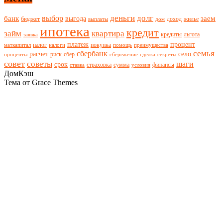
деньги
долг
выбор
банк
заем
выгода
бюджет
доход
жилье
выплаты
дом
ипотека
кредит
займ
квартира
кредиты
льгота
заявка
платеж
процент
налог
покупка
маткапитал
налоги
помощь
преимущества
семья
сбербанк
расчет
село
риск
сбер
проценты
сбережение
сделка
секреты
совет
советы
шаги
срок
страховка
сумма
финансы
ставка
условия
ДомКэш
Тема от Grace Themes