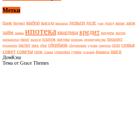
Метки
деньги
долг
выбор
банк
заем
выгода
бюджет
доход
жилье
выплаты
дом
ипотека
кредит
займ
квартира
кредиты
льгота
заявка
платеж
процент
налог
покупка
маткапитал
налоги
помощь
преимущества
семья
сбербанк
расчет
село
риск
сбер
проценты
сбережение
сделка
секреты
совет
советы
шаги
срок
страховка
сумма
финансы
ставка
условия
ДомКэш
Тема от Grace Themes