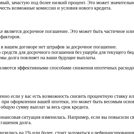
овый, зачастую под более низкий процент. Это может значитель
честь возможные комиссии и условия нового кредита.
является досрочное погашение. Это может быть частичное или 
факторов.
 в вашем договоре нет штрафов за досрочное погашение.
о средств для досрочного погашения без ущерба для текущего бю
ммы долга повлияет на ваши будущие выплаты.
являются эффективными способами снижения ипотечных расходо
нно если у вас есть возможность снизить процентную ставку ил
и при оформлении вашей ипотеки, это может быть весомым осно
общую сумму выплат за весь срок кредита.
инансовая ситуация изменилась. Например, если вы повысили св
 гашения долга.
изились на 1% или более, стоит задуматься о рефинансировании