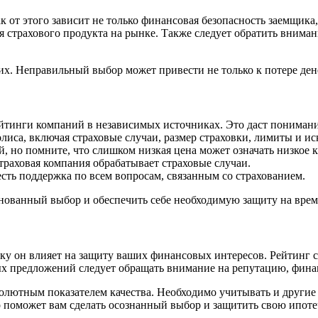
к от этого зависит не только финансовая безопасность заемщика
я страхового продукта на рынке. Также следует обратить внима
х. Неправильный выбор может привести не только к потере денег
йтинги компаний в независимых источниках. Это даст пониман
лиса, включая страховые случаи, размер страховки, лимиты и и
 но помните, что слишком низкая цена может означать низкое 
траховая компания обрабатывает страховые случаи.
есть поддержка по всем вопросам, связанным со страхованием.
нованный выбор и обеспечить себе необходимую защиту на врем
ьку он влияет на защиту ваших финансовых интересов. Рейтинг
ых предложений следует обращать внимание на репутацию, фина
олютным показателем качества. Необходимо учитывать и другие 
 поможет вам сделать осознанный выбор и защитить свою ипоте