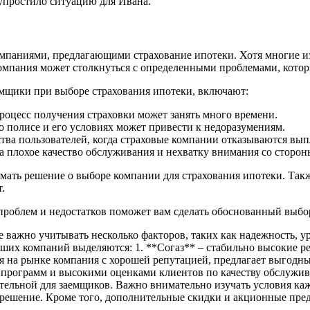
 упростило ситуацию для Ивана.
компаниями, предлагающими страхование ипотеки. Хотя многие 
 компания может столкнуться с определенными проблемами, кото
емщики при выборе страхования ипотеки, включают:
роцесс получения страховки может занять много времени.
 полисе и его условиях может привести к недоразумениям.
тва пользователей, когда страховые компании отказываются вып
 плохое качество обслуживания и нехватку внимания со сторон
мать решение о выборе компании для страхования ипотеки. Такж
.
проблем и недостатков поможет вам сделать обоснованный выбо
 важно учитывать несколько факторов, таких как надежность, ур
чших компаний выделяются: 1. **Согаз** – стабильно высокие р
я на рынке компания с хорошей репутацией, предлагает выгодные
 программ и высокими оценками клиентов по качеству обслужив
ельной для заемщиков. Важно внимательно изучать условия каж
е решение. Кроме того, дополнительные скидки и акционные пре