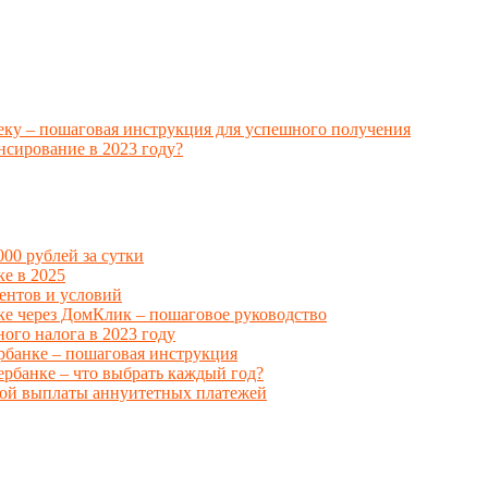
еку – пошаговая инструкция для успешного получения
нсирование в 2023 году?
00 рублей за сутки
ке в 2025
ентов и условий
ке через ДомКлик – пошаговое руководство
ого налога в 2023 году
ербанке – пошаговая инструкция
ербанке – что выбрать каждый год?
трой выплаты аннуитетных платежей