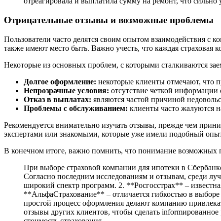
отреагировала и выплатила сумму на ремонт, что сильно
Отрицательные отзывы и возможные проблемы
Пользователи часто делятся своим опытом взаимодействия с 
также имеют место быть. Важно учесть, что каждая страховая
Некоторые из основных проблем, с которыми сталкиваются за
Долгое оформление:
некоторые клиенты отмечают, что п
Непрозрачные условия:
отсутствие четкой информации о
Отказ в выплатах:
являются частой причиной недовольс
Проблемы с обслуживанием:
клиенты часто жалуются на
Рекомендуется внимательно изучать отзывы, прежде чем прини
экспертами или знакомыми, которые уже имели подобный опыт
В конечном итоге, важно помнить, что понимание возможных 
При выборе страховой компании для ипотеки в Сбербанке
Согласно последним исследованиям и отзывам, среди лу
широкий спектр программ. 2. **Росгосстрах** – известна
**АльфаСтрахование** – отличается гибкостью в выборе
простой процесс оформления делают компанию привлекат
отзывы других клиентов, чтобы сделать informированно
стоимость страхования.