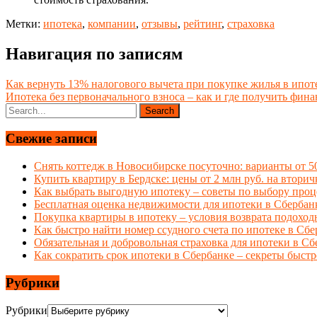
Метки:
ипотека
,
компании
,
отзывы
,
рейтинг
,
страховка
Навигация по записям
Как вернуть 13% налогового вычета при покупке жилья в ипот
Ипотека без первоначального взноса – как и где получить фина
Свежие записи
Снять коттедж в Новосибирске посуточно: варианты от 50
Купить квартиру в Бердске: цены от 2 млн руб. на вторич
Как выбрать выгодную ипотеку – советы по выбору проц
Бесплатная оценка недвижимости для ипотеки в Сбербан
Покупка квартиры в ипотеку – условия возврата подоходн
Как быстро найти номер ссудного счета по ипотеке в Сб
Обязательная и добровольная страховка для ипотеки в Сб
Как сократить срок ипотеки в Сбербанке – секреты быс
Рубрики
Рубрики