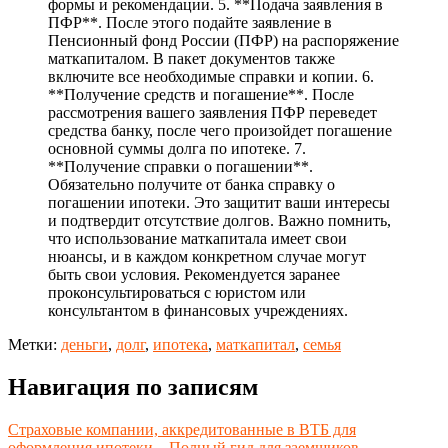
формы и рекомендации. 5. **Подача заявления в
ПФР**. После этого подайте заявление в
Пенсионный фонд России (ПФР) на распоряжение
маткапиталом. В пакет документов также
включите все необходимые справки и копии. 6.
**Получение средств и погашение**. После
рассмотрения вашего заявления ПФР переведет
средства банку, после чего произойдет погашение
основной суммы долга по ипотеке. 7.
**Получение справки о погашении**.
Обязательно получите от банка справку о
погашении ипотеки. Это защитит ваши интересы
и подтвердит отсутствие долгов. Важно помнить,
что использование маткапитала имеет свои
нюансы, и в каждом конкретном случае могут
быть свои условия. Рекомендуется заранее
проконсультироваться с юристом или
консультантом в финансовых учреждениях.
Метки:
деньги
,
долг
,
ипотека
,
маткапитал
,
семья
Навигация по записям
Страховые компании, аккредитованные в ВТБ для
оформления ипотеки – Полный гид для заемщиков