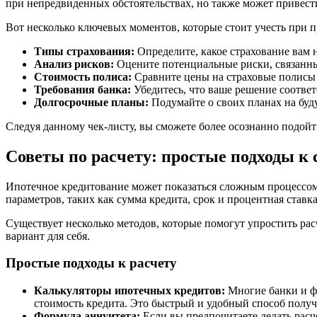
при непредвиденных обстоятельствах, но также может привест
Вот несколько ключевых моментов, которые стоит учесть при 
Типы страхования:
Определите, какое страхование вам
Анализ рисков:
Оцените потенциальные риски, связанн
Стоимость полиса:
Сравните цены на страховые полисы 
Требования банка:
Убедитесь, что ваше решение соответ
Долгосрочные планы:
Подумайте о своих планах на буд
Следуя данному чек-листу, вы сможете более осознанно подойт
Советы по расчету: простые подходы к
Ипотечное кредитование может показаться сложным процессом,
параметров, таких как сумма кредита, срок и процентная став
Существует несколько методов, которые помогут упростить ра
вариант для себя.
Простые подходы к расчету
Калькуляторы ипотечных кредитов:
Многие банки и ф
стоимость кредита. Это быстрый и удобный способ полу
Формула аннуитета:
Если вы предпочитаете делать расч