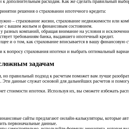
и к дополнительным расходам. Как же сделать правильный выбо
принятии решения о страховании ипотечного кредита:
 нужно – страхование жизни, страхование недвижимости или ко
ые с вашим жильем и финансовым состоянием.
у разных компаний, обращая внимание на условия и исключения
ствует требованиям банка, выдавшего ипотечный кредит.
ущее и о том, как страхование вписывается в вашу финансовую с
и к вопросу страхования ипотеки и выбрать оптимальный вариан
 сложным задачам
 но правильный подход к расчетам поможет вам лучше разобрат
ка. Эти данные служат основой для дальнейших расчетов и помо
счет стоимости ипотеки. Используя их, вы сможете избежать ра
инансовые сайты предлагают онлайн-калькуляторы, которые ав
чить первоначальные данные.
еты самостоятельно, используйте формулу аннуитета, которая 