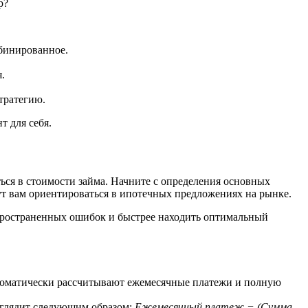
р?
мбинированное.
.
тратегию.
т для себя.
ься в стоимости займа. Начните с определения основных
гут вам ориентироваться в ипотечных предложениях на рынке.
спространенных ошибок и быстрее находить оптимальный
томатически рассчитывают ежемесячные платежи и полную
выглядит следующим образом:
Ежемесячный платеж = (Сумма