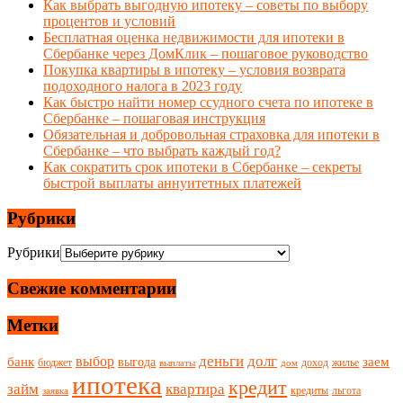
Как выбрать выгодную ипотеку – советы по выбору
процентов и условий
Бесплатная оценка недвижимости для ипотеки в
Сбербанке через ДомКлик – пошаговое руководство
Покупка квартиры в ипотеку – условия возврата
подоходного налога в 2023 году
Как быстро найти номер ссудного счета по ипотеке в
Сбербанке – пошаговая инструкция
Обязательная и добровольная страховка для ипотеки в
Сбербанке – что выбрать каждый год?
Как сократить срок ипотеки в Сбербанке – секреты
быстрой выплаты аннуитетных платежей
Рубрики
Рубрики
Свежие комментарии
Метки
деньги
долг
выбор
банк
заем
выгода
бюджет
доход
жилье
выплаты
дом
ипотека
кредит
займ
квартира
кредиты
льгота
заявка