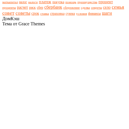
платеж
процент
налог
покупка
маткапитал
налоги
помощь
преимущества
семья
сбербанк
расчет
село
риск
сбер
проценты
сбережение
сделка
секреты
совет
советы
шаги
срок
страховка
сумма
финансы
ставка
условия
ДомКэш
Тема от Grace Themes