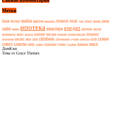
Свежие комментарии
Метки
деньги
долг
выбор
банк
заем
выгода
бюджет
доход
жилье
выплаты
дом
ипотека
кредит
займ
квартира
кредиты
льгота
заявка
платеж
процент
налог
покупка
маткапитал
налоги
помощь
преимущества
семья
сбербанк
расчет
село
риск
сбер
проценты
сбережение
сделка
секреты
совет
советы
шаги
срок
страховка
сумма
финансы
ставка
условия
ДомКэш
Тема от Grace Themes