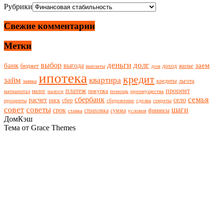
Рубрики
Свежие комментарии
Метки
деньги
долг
выбор
банк
заем
выгода
бюджет
доход
жилье
выплаты
дом
ипотека
кредит
займ
квартира
кредиты
льгота
заявка
платеж
процент
налог
покупка
маткапитал
налоги
помощь
преимущества
семья
сбербанк
расчет
село
риск
сбер
проценты
сбережение
сделка
секреты
совет
советы
шаги
срок
страховка
сумма
финансы
ставка
условия
ДомКэш
Тема от Grace Themes