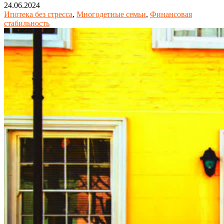
24.06.2024
Ипотека без стресса
,
Многодетные семьи
,
Финансовая
стабильность