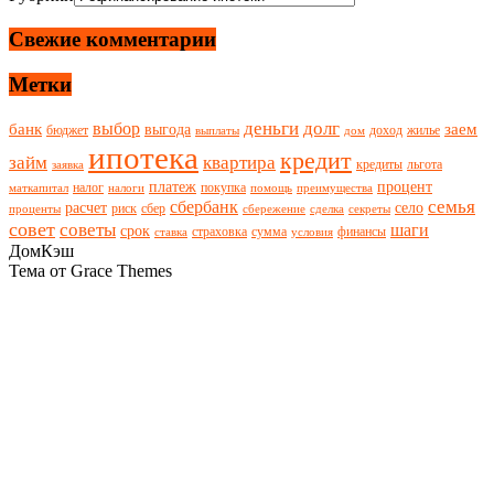
Свежие комментарии
Метки
деньги
долг
выбор
банк
заем
выгода
бюджет
доход
жилье
выплаты
дом
ипотека
кредит
займ
квартира
кредиты
льгота
заявка
платеж
процент
налог
покупка
маткапитал
налоги
помощь
преимущества
семья
сбербанк
расчет
село
риск
сбер
проценты
сбережение
сделка
секреты
совет
советы
шаги
срок
страховка
сумма
финансы
ставка
условия
ДомКэш
Тема от Grace Themes