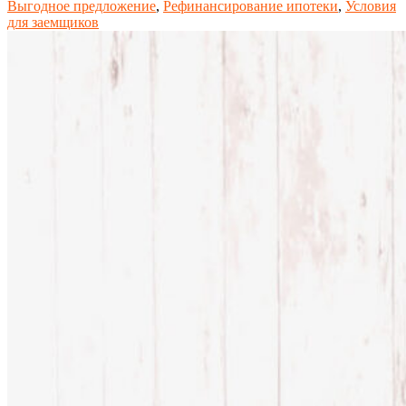
Выгодное предложение
,
Рефинансирование ипотеки
,
Условия
для заемщиков